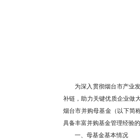
为深入贯彻烟台市产业
补链，助力关键优质企业做大
烟台市并购母基金（以下简称
具备丰富并购基金管理经验的
一、母基金基本情况