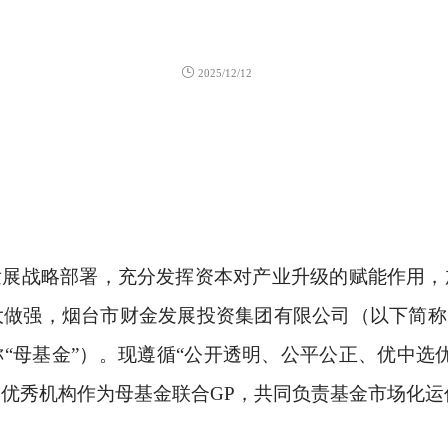
2025/12/12
发展战略部署，充分发挥资本对产业升级的赋能作用，
做强，烟台市财金发展投资集团有限公司（以下简称
“母基金”）。现遵循“公开透明、公平公正、优中选
优秀机构作为母基金联合GP，共同负责基金市场化运