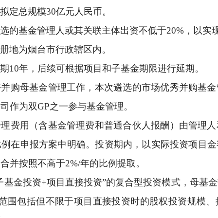
拟定总规模30亿元人民币。
选的基金管理人或其关联主体出资不低于20%，以实
册地为烟台市行政辖区内。
期10年，后续可根据项目和子基金期限进行延期。
好并购母基金管理工作，本次遴选的市场优秀并购基金
司作为双GP之一参与基金管理。
管理费用（含基金管理费和普通合伙人报酬）由管理人
比例在申报方案中明确。投资期内，以实际投资项目金
合并按照不高于2%/年的比例提取。
子基金投资+项目直接投资”的复合型投资模式，母基
定范围包括但不限于项目直接投资时的股权投资规模、