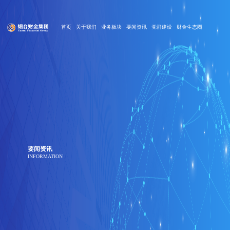
首页
关于我们
业务板块
要闻资讯
党群建设
财金生态圈
要闻资讯
INFORMATION