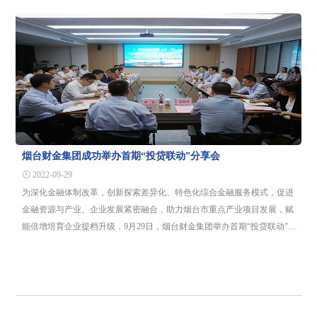
烟台财金集团成功举办首期“投贷联动”分享会
2022-09-29
为深化金融体制改革，创新探索差异化、特色化综合金融服务模式，促进
金融资源与产业、企业发展紧密融合，助力烟台市重点产业项目发展，赋
能倍增培育企业提档升级，9月29日，烟台财金集团举办首期“投贷联动”分
享会，邀请青岛银行、光大银行、招商银行、恒丰银行、工商银行5家驻烟
金融机构及集团投资企业一诺电子、...